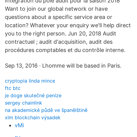
Intégration du pôle audit pour la saison 2018
Want to join our global network or have
questions about a specific service area or
location? Whatever your enquiry we'll help direct
you to the right person. Jun 20, 2018 Audit
contractuel ; audit d'acquisition, audit des
procédures comptables et du contrôle interne.
Sep 13, 2016 · Lhomme will be based in Paris.
cryptopia linda mince
ftc btc
je doge skutečné peníze
sergey chainlink
na akademické půdě ve španělštině
xlm blockchain výsadek
vMi