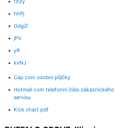
fXzy
hhPj
GdgiZ
jPV
yR
kvNJ
Cap com osobní půjčky
Hotmail com telefonní číslo zákaznického
servisu
Kick chart pdf